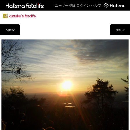
ユーザー登録
ログイン
ヘルプ
kuttuku's fotolife
<prev
next>