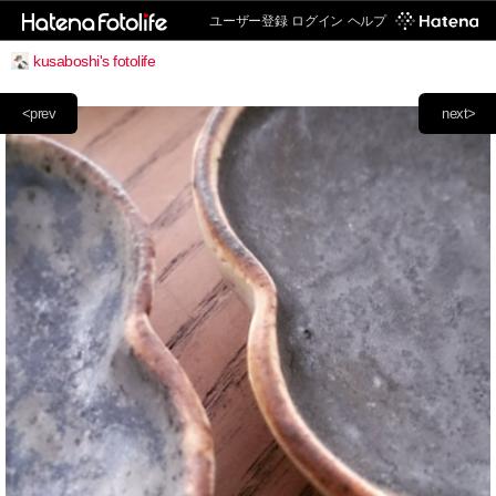
ユーザー登録
ログイン
ヘルプ
kusaboshi's fotolife
<prev
next>