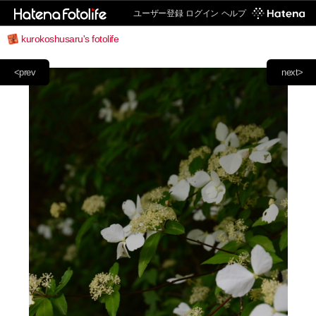
ユーザー登録
ログイン
ヘルプ
kurokoshusaru's fotolife
<prev
next>