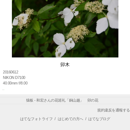
卯木
20160612
NIKON D7100
40.00mm f/8.00
猿板 - 和宏さんの花巡礼「銅山越」 卯の花
規約違反を通報する
はてなフォトライフ
/
はじめての方へ
/
はてなブログ