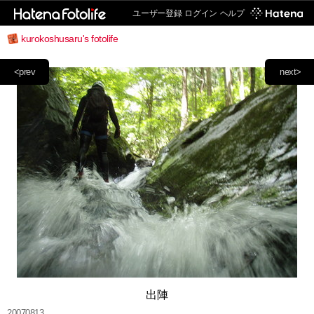
ユーザー登録
ログイン
ヘルプ
kurokoshusaru's fotolife
<prev
next>
出陣
20070813