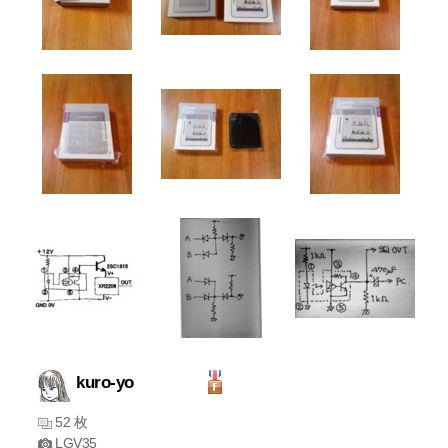
kuro-yo
52 枚
LGV35