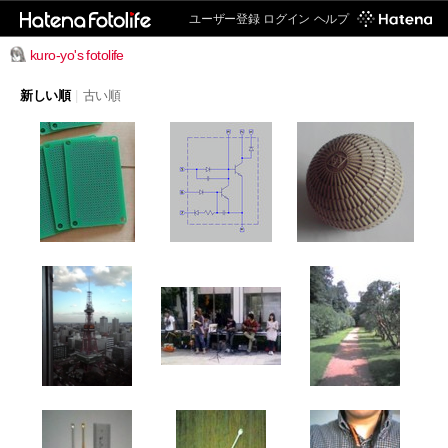
ユーザー登録
ログイン
ヘルプ
kuro-yo's fotolife
新しい順
|
古い順