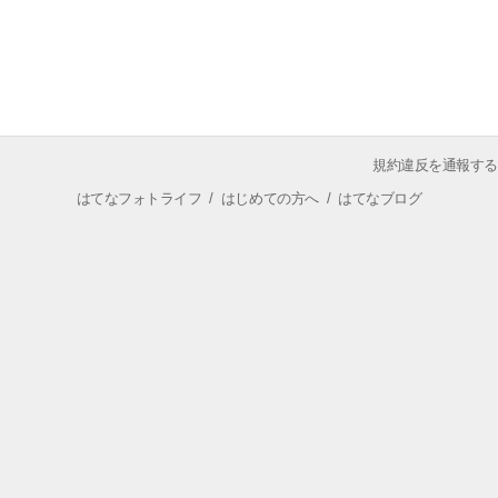
規約違反を通報する
はてなフォトライフ
/
はじめての方へ
/
はてなブログ