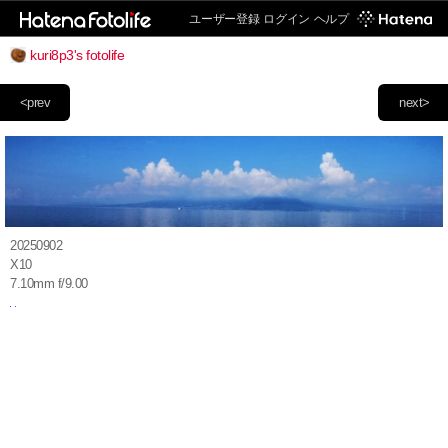
ユーザー登録
ログイン
ヘルプ
kuri8p3's fotolife
<prev
next>
20250902
X10
7.10mm f/9.00