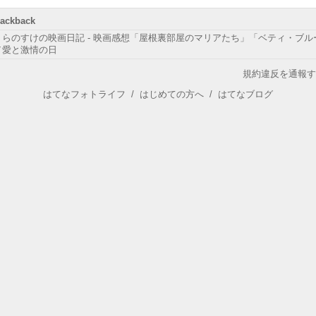
rackback
くらのすけの映画日記 - 映画感想「屋根裏部屋のマリアたち」「ベティ・ブル
／愛と激情の日
規約違反を通報す
はてなフォトライフ
/
はじめての方へ
/
はてなブログ