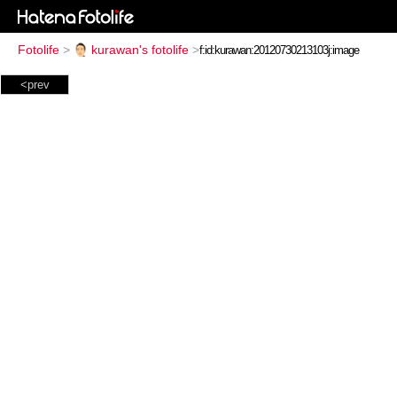
Fotolife
>
kurawan's fotolife
>
<prev