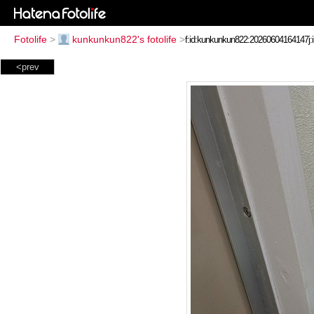
Fotolife
>
kunkunkun822's fotolife
>
<prev