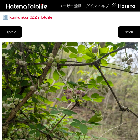
ユーザー登録
ログイン
ヘルプ
kunkunkun822's fotolife
<prev
next>