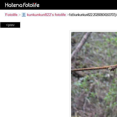
Fotolife
>
kunkunkun822's fotolife
>
<prev