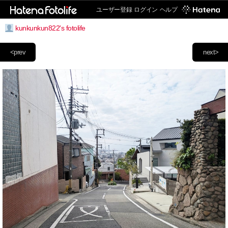
ユーザー登録
ログイン
ヘルプ
kunkunkun822's fotolife
<prev
next>