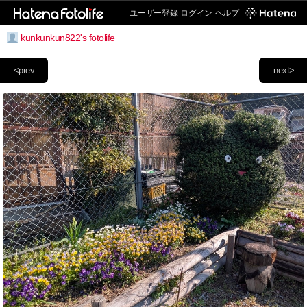
ユーザー登録
ログイン
ヘルプ
kunkunkun822's fotolife
<prev
next>