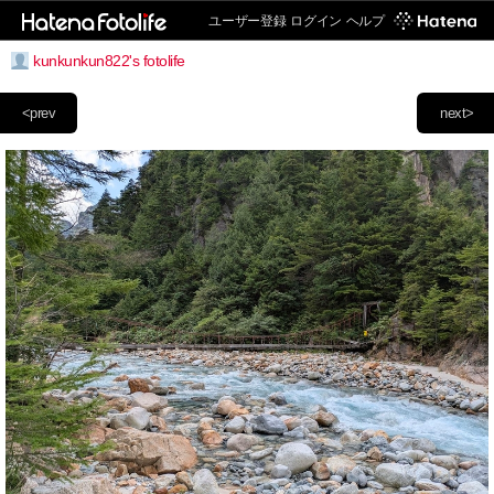
ユーザー登録
ログイン
ヘルプ
kunkunkun822's fotolife
<prev
next>