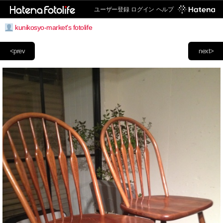
ユーザー登録
ログイン
ヘルプ
kunikosyo-market's fotolife
<prev
next>