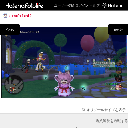
ユーザー登録
ログイン
ヘルプ
kumu's fotolife
<prev
next>
オリジナルサイズを表示
規約違反を通報する