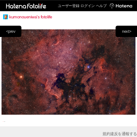
ユーザー登録
ログイン
ヘルプ
kumonoueniwa's fotolife
<prev
next>
規約違反を通報する