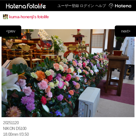
ユーザー登録
ログイン
ヘルプ
kuma-honenji's fotolife
<prev
next>
20251120
NIKON D5100
18.00mm f/3.50