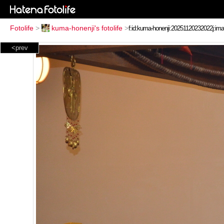
Fotolife
>
kuma-honenji's fotolife
>
<prev