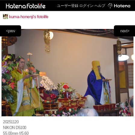
ユーザー登録
ログイン
ヘルプ
kuma-honenji's fotolife
<prev
next>
20251120
NIKON D5100
55.00mm f/5.60