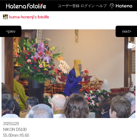
ユーザー登録
ログイン
ヘルプ
kuma-honenji's fotolife
<prev
next>
20251120
NIKON D5100
55.00mm f/5.60