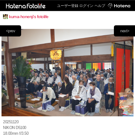
ユーザー登録
ログイン
ヘルプ
kuma-honenji's fotolife
<prev
next>
20251120
NIKON D5100
18.00mm f/3.50