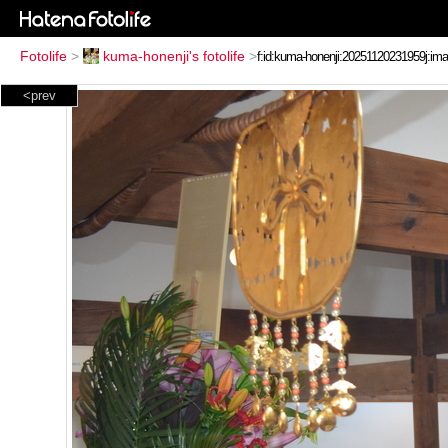
Fotolife
>
kuma-honenji's fotolife
>
<prev