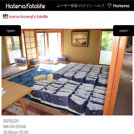
ユーザー登録
ログイン
ヘルプ
kuma-honenji's fotolife
<prev
next>
20251120
NIKON D5100
18.00mm f/3.50