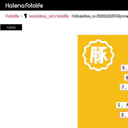
Fotolife
>
kuisinbou_ss's fotolife
>
<prev