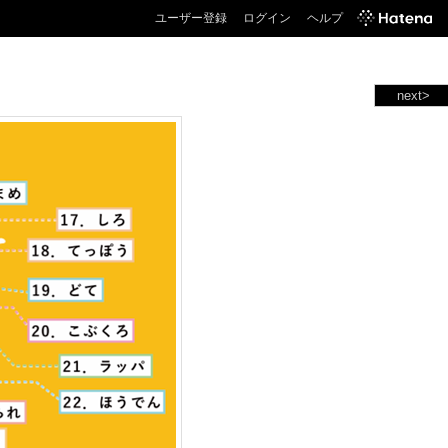
ユーザー登録
ログイン
ヘルプ
next>