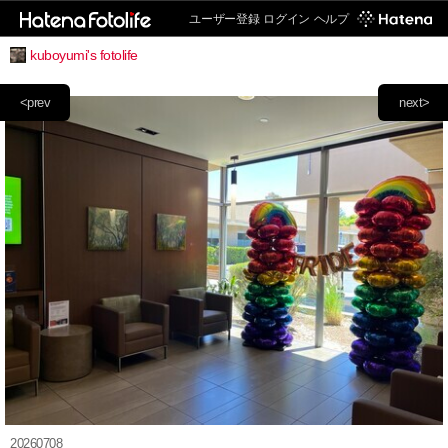
ユーザー登録
ログイン
ヘルプ
kuboyumi's fotolife
<prev
next>
20260708