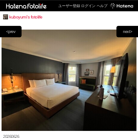
ユーザー登録
ログイン
ヘルプ
kuboyumi's fotolife
<prev
next>
20260626