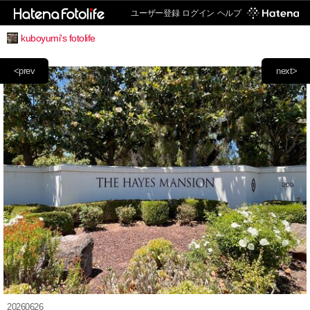
ユーザー登録
ログイン
ヘルプ
kuboyumi's fotolife
<prev
next>
20260626