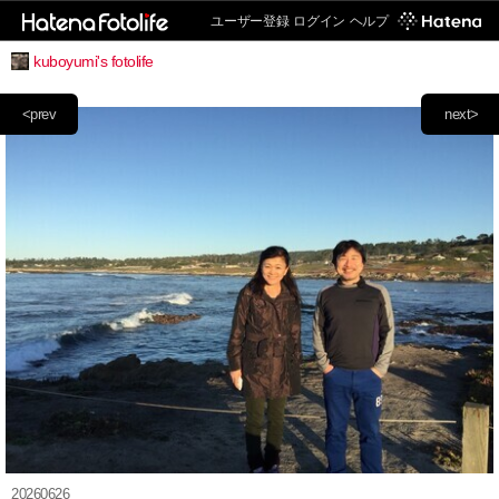
ユーザー登録
ログイン
ヘルプ
kuboyumi's fotolife
<prev
next>
20260626