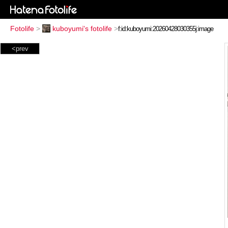
Fotolife
>
kuboyumi's fotolife
>
<prev