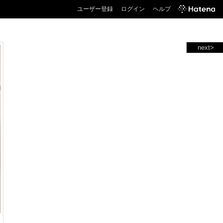
ユーザー登録
ログイン
ヘルプ
next>