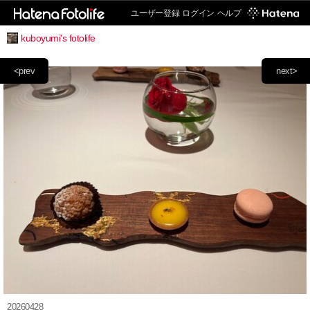
ユーザー登録
ログイン
ヘルプ
kuboyumi's fotolife
<prev
next>
20260428