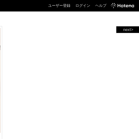
ユーザー登録
ログイン
ヘルプ
next>