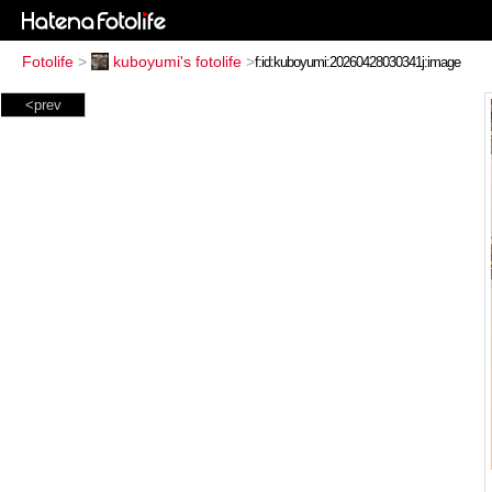
Fotolife
>
kuboyumi's fotolife
>
<prev