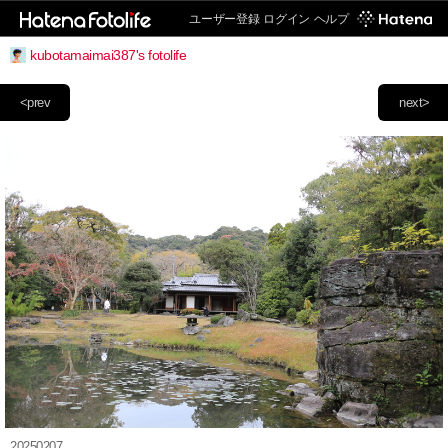
ユーザー登録
ログイン
ヘルプ
kubotamaimai387's fotolife
<prev
next>
20250207