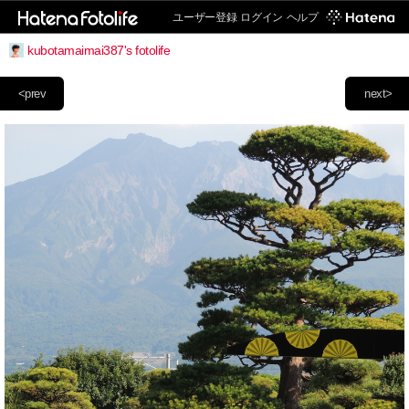
ユーザー登録
ログイン
ヘルプ
kubotamaimai387's fotolife
<prev
next>