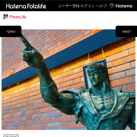
ユーザー登録
ログイン
ヘルプ
PhotoLife
<prev
next>
20231125