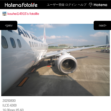
ユーザー登録
ログイン
ヘルプ
kouhei14915's fotolife
<prev
next>
20250830
ILCE-6300
16.00mm f/5.60