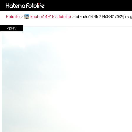
Fotolife
>
kouhei14915's fotolife
>
<prev