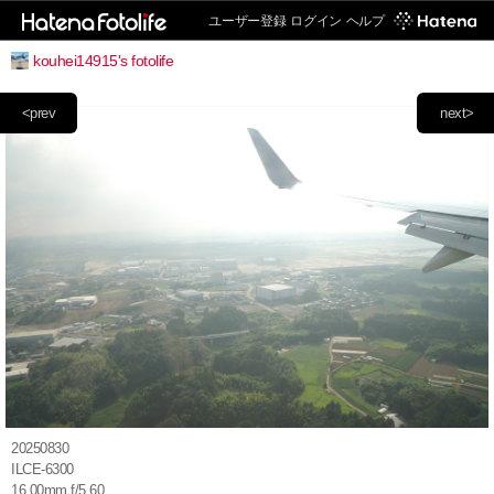
ユーザー登録
ログイン
ヘルプ
kouhei14915's fotolife
<prev
next>
20250830
ILCE-6300
16.00mm f/5.60