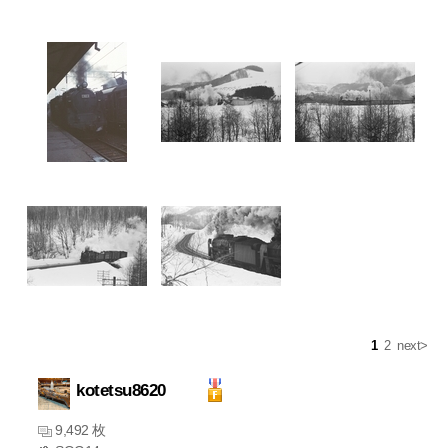
1
2
next>
kotetsu8620
9,492 枚