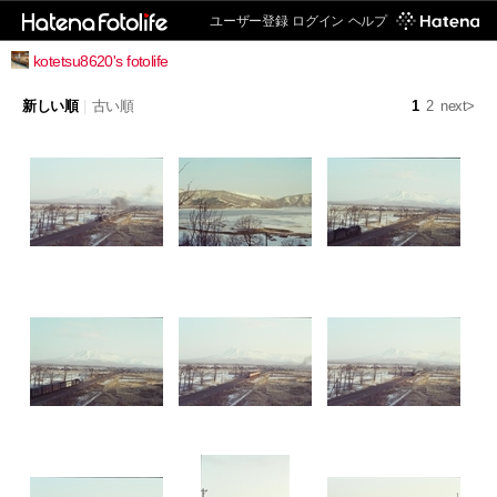
ユーザー登録
ログイン
ヘルプ
kotetsu8620's fotolife
新しい順
|
古い順
1
2
next>