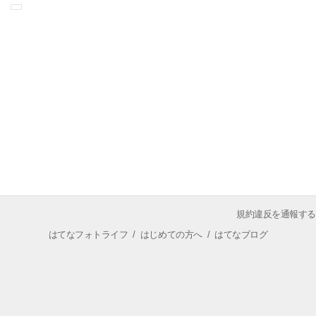
規約違反を通報する
はてなフォトライフ
/
はじめての方へ
/
はてなブログ