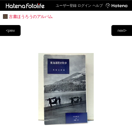
ユーザー登録
ログイン
ヘルプ
古書ほうろうのアルバム
<prev
next>