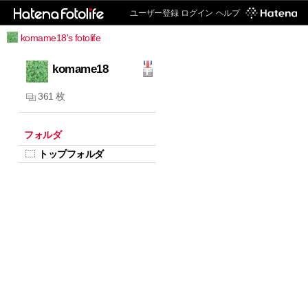
ユーザー登録
ログイン
ヘルプ
komame18's fotolife
komame18
361 枚
フォルダ
トップフォルダ