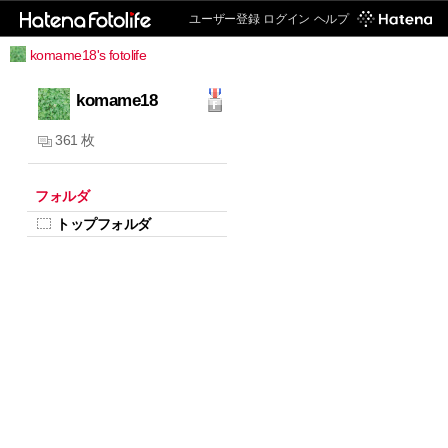
ユーザー登録
ログイン
ヘルプ
komame18's fotolife
komame18
361 枚
フォルダ
トップフォルダ