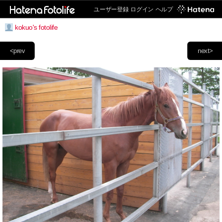
ユーザー登録
ログイン
ヘルプ
kokuo's fotolife
<prev
next>