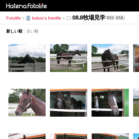
08.8牧場見学
Fotolife
>
kokuo's fotolife
>
新しい順
|
古い順