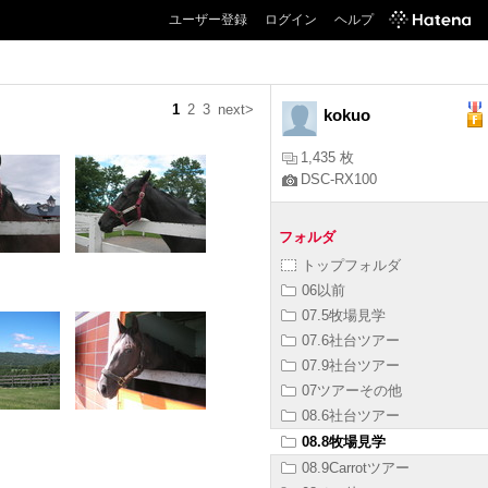
ユーザー登録
ログイン
ヘルプ
1
2
3
next>
kokuo
1,435 枚
DSC-RX100
フォルダ
トップフォルダ
06以前
07.5牧場見学
07.6社台ツアー
07.9社台ツアー
07ツアーその他
08.6社台ツアー
08.8牧場見学
08.9Carrotツアー