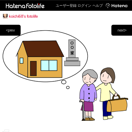
ユーザー登録
ログイン
ヘルプ
koichi68's fotolife
<prev
next>