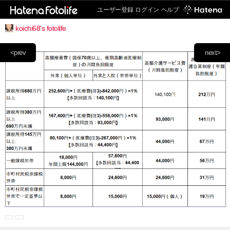
ユーザー登録
ログイン
ヘルプ
koichi68's fotolife
<prev
next>