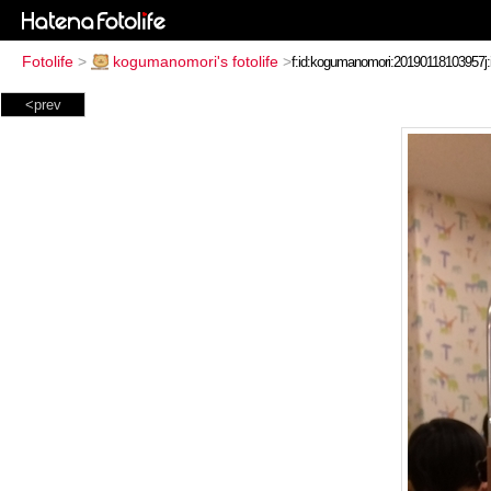
Fotolife
>
kogumanomori's fotolife
>
<prev