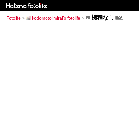
機種なし
Fotolife
>
kodomotoiimirai's fotolife
>