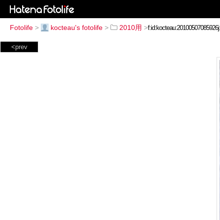
Fotolife
>
kocteau's fotolife
>
2010用
>
<prev