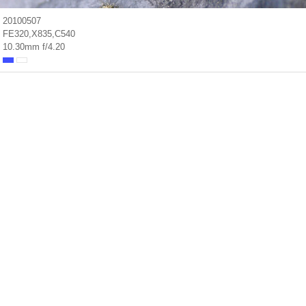
20100507
FE320,X835,C540
10.30mm f/4.20