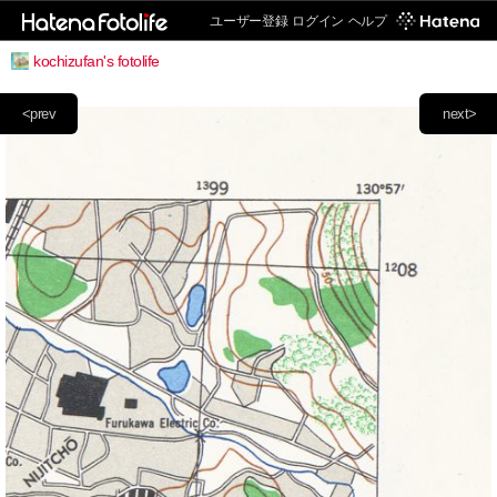
ユーザー登録
ログイン
ヘルプ
kochizufan's fotolife
<prev
next>